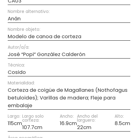
CA03
Nombre alternativo:
Anán
Nombre objeto:
Modelo de canoa de corteza
Autor/a/a:
José “Popi” González Calderón
Técnica:
Cosido
Materialidad:
Corteza de coigüe de Magallanes (Nothofagus
betuloides); Varillas de madera; Fleje para
embalaje
Largo:
Largo solo
Ancho:
Ancho del
Alto:
corteza:
larguero:
115cm
16.9cm
8.5cm
107.7cm
22cm