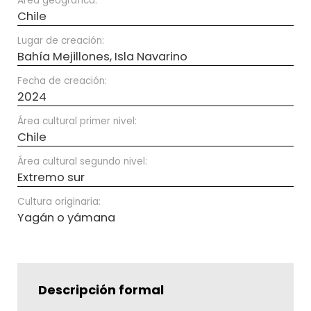
Área geográfica:
Chile
Lugar de creación:
Bahía Mejillones, Isla Navarino
Fecha de creación:
2024
Área cultural primer nivel:
Chile
Área cultural segundo nivel:
Extremo sur
Cultura originaria:
Yagán o yámana
Descripción formal