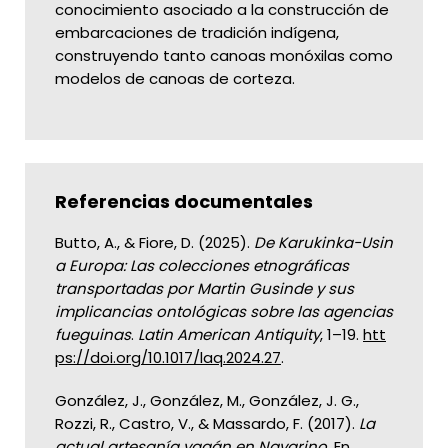
conocimiento asociado a la construcción de
embarcaciones de tradición indígena,
construyendo tanto canoas monóxilas como
modelos de canoas de corteza.
Referencias documentales
Butto, A., & Fiore, D. (2025).
De Karukinka-Usin
a Europa: Las colecciones etnográficas
transportadas por Martin Gusinde y sus
implicancias ontológicas sobre las agencias
fueguinas
.
Latin American Antiquity
, 1–19.
htt
ps://doi.org/10.1017/laq.2024.27
.
González, J., González, M., González, J. G.,
Rozzi, R., Castro, V., & Massardo, F. (2017).
La
actual artesanía yagán en Navarino
. En