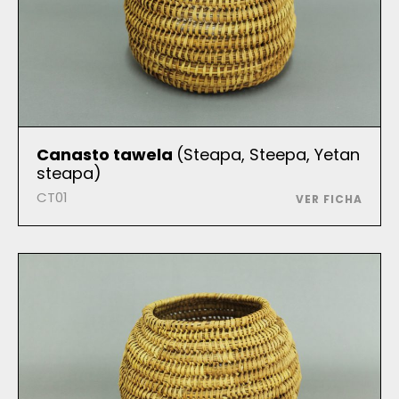
Canasto tawela
(Steapa, Steepa, Yetan
steapa)
CT01
VER FICHA