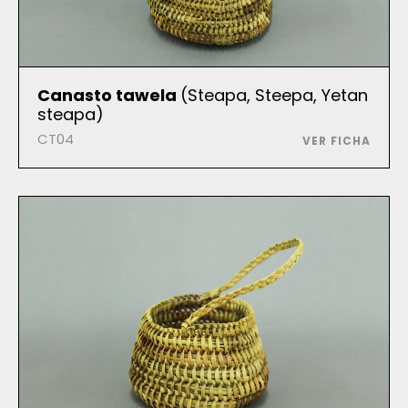
Canasto tawela
(Steapa, Steepa, Yetan
steapa)
CT04
VER FICHA