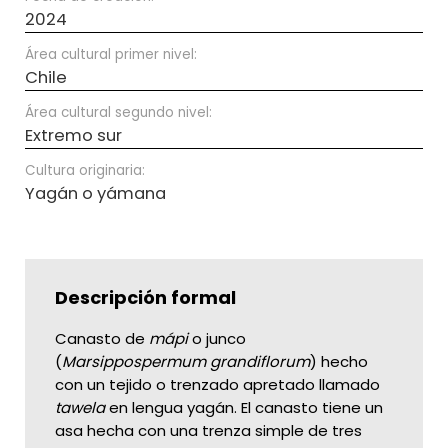
2024
Área cultural primer nivel:
Chile
Área cultural segundo nivel:
Extremo sur
Cultura originaria:
Yagán o yámana
Descripción formal
Canasto de
mápi
o junco
(
Marsippospermum grandiflorum
) hecho
con un tejido o trenzado apretado llamado
tawela
en lengua yagán. El canasto tiene un
asa hecha con una trenza simple de tres