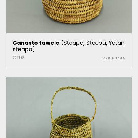
Canasto tawela
(Steapa, Steepa, Yetan
steapa)
CT02
VER FICHA