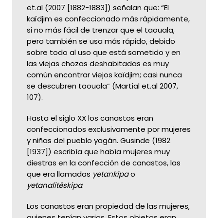
et.al (2007 [1882-1883]) señalan que: “El
kaïdjim es confeccionado más rápidamente,
si no más fácil de trenzar que el taouala,
pero también se usa más rápido, debido
sobre todo al uso que está sometido y en
las viejas chozas deshabitadas es muy
común encontrar viejos kaïdjim; casi nunca
se descubren taouala” (Martial et.al 2007,
107).
Hasta el siglo XX los canastos eran
confeccionados exclusivamente por mujeres
y niñas del pueblo yagán. Gusinde (1982
[1937]) escribía que había mujeres muy
diestras en la confección de canastos, las
que era llamadas
yetankipa
o
yetanalitëskipa
.
Los canastos eran propiedad de las mujeres,
quienes tenían varios. Estos objetos eran