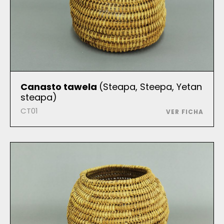
Canasto tawela
(Steapa, Steepa, Yetan
steapa)
CT01
VER FICHA