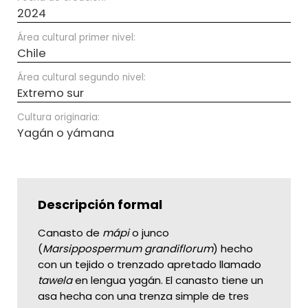
2024
Área cultural primer nivel:
Chile
Área cultural segundo nivel:
Extremo sur
Cultura originaria:
Yagán o yámana
Descripción formal
Canasto de
mápi
o junco
(
Marsippospermum grandiflorum
) hecho
con un tejido o trenzado apretado llamado
tawela
en lengua yagán. El canasto tiene un
asa hecha con una trenza simple de tres